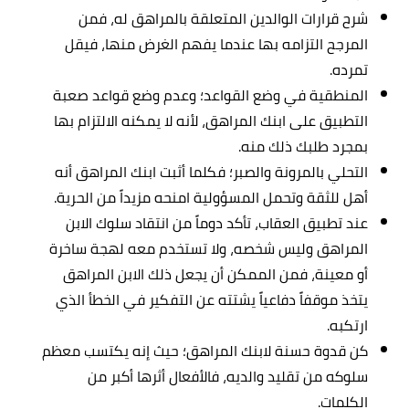
شرح قرارات الوالدين المتعلقة بالمراهق له، فمن
المرجح التزامه بها عندما يفهم الغرض منها، فيقل
تمرده.
المنطقية في وضع القواعد؛ وعدم وضع قواعد صعبة
التطبيق على ابنك المراهق، لأنه لا يمكنه الالتزام بها
بمجرد طلبك ذلك منه.
التحلي بالمرونة والصبر؛ فكلما أثبت ابنك المراهق أنه
أهل للثقة وتحمل المسؤولية امنحه مزيداً من الحرية.
عند تطبيق العقاب، تأكد دوماً من انتقاد سلوك الابن
المراهق وليس شخصه، ولا تستخدم معه لهجة ساخرة
أو معينة، فمن الممكن أن يجعل ذلك الابن المراهق
يتخذ موقفاً دفاعياً يشتته عن التفكير في الخطأ الذي
ارتكبه.
كن قدوة حسنة لابنك المراهق؛ حيث إنه يكتسب معظم
سلوكه من تقليد والديه، فالأفعال أثرها أكبر من
الكلمات.