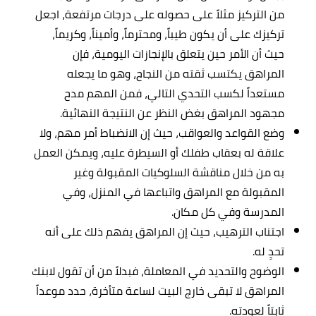
من التركيز مثلاً على حصوله على درجات مرتفعة، اجعل
تركيزك على أن يكون طيباً، ومحترماً، وأميناً، وكريماً،
حيث أن الأمر حين يتعلق بالإنجازات اليومية، فإن
المراهق يكتسب ثقته من النجاح، وهو ما يجعله
مستعداً لكسب التحدي التالي، فمن المهم مدح
مجهود المراهق بغض النظر عن النتيجة النهائية.
وضع القواعد والعواقب، حيث إن الانضباط أمر مهم، ولا
علاقة له بعقاب طفلك أو السيطرة عليه، ويمكن العمل
به من خلال مناقشة السلوكيات المقبولة وغير
المقبولة مع المراهق واتباعها في المنزل، وفي
المدرسة وفي كل مكان.
اجتناب الترهيب، حيث إن المراهق يفهم ذلك على أنه
تحدٍ له.
الوضوح والتحديد في المعاملة، فبدلاً من أن تقول لابنك
المراهق لا تبقى خارج البيت لساعة متأخرة، حدد موعداً
ثابتاً لعودته.