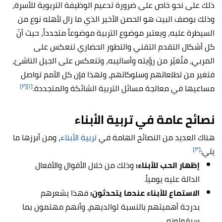
ذلك على نحو خاص على ضرورة تدعيم الوظيفة التربوية للأسرة،
وذلك بوصف البيت هو الحصن الأخير الذي ما زال لأهله نوع من
السيطرة عليه، ويعتبر موضوع التربية موضوعاً متجدداً، حيث أنّ
كل أشكال التقدم التقني والتطور الحضاري تنعكس على
المربي، فتُغيّر من رؤيته وأساليبه، وتنعكس على الجيل الناشئ،
فتغير من تطلعاتهم وسلوكاتهم، ولهذا فإن كل الأمم تواصل
[٢]
[١]
مساعيها في معالجة مسائل التربية الشائكة والمتجددة.
نصائح عامة في تربية الأبناء
هناك العديد من النصائح الهامة في
تربية الأبناء
، ومن أبرزها ما
[٣]
يلي:
إظهار الحب للأبناء:
وذلك من خلال الأقوال والأفعال
الدالة عليه يومياً.
الاستماع للأبناء عندما يتحدثون:
فهذا يشعرهم
بدرجة أهميتهم بالنسبة لوالديهم، وأنهم مهتمون بما
سيقولونه.