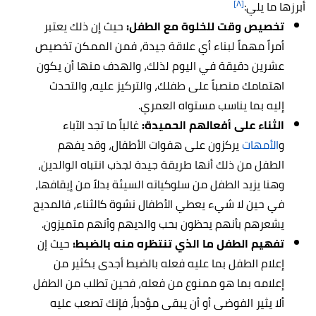
[٨]
أبرزها ما يلي:
تخصيص وقت للخلوة مع الطفل:
حيث إن ذلك يعتبر
أمراً مهماً لبناء أي علاقة جيدة، فمن الممكن تخصيص
عشرين دقيقة في اليوم لذلك، والهدف منها أن يكون
اهتمامك منصباً على طفلك، والتركيز عليه، والتحدث
إليه بما يناسب مستواه العمري.
الثناء على أفعالهم الحميدة:
غالباً ما تجد الآباء
و
الأمهات
يركزون على هفوات الأطفال، وقد يفهم
الطفل من ذلك أنها طريقة جيدة لجذب انتباه الوالدين،
وهنا يزيد الطفل من سلوكياته السيئة بدلاً من إيقافها،
في حين لا شيء يعطي الأطفال نشوة كالثناء، فالمديح
يشعرهم بأنهم يحظون بحب والديهم وأنهم متميزون.
تفهيم الطفل ما الذي تنتظره منه بالضبط:
حيث إن
إعلام الطفل بما عليه فعله بالضبط أجدى بكثير من
إعلامه بما هو ممنوع من فعله، فحين تطلب من الطفل
ألا يثير الفوضى أو أن يبقى مؤدباً، فإنك تصعب عليه