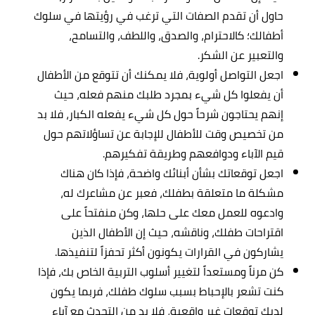
حاول أن تقدم الصفات التي ترغب في رؤيتها في سلوك
أطفالك؛ كالاحترام، والصدق، واللطف، والتسامح،
والتعبير عن الشكر.
اجعل التواصل أولوية، فلا يمكنك أن تتوقع من الأطفال
أن يفعلوا كل شيء بمجرد طلبك منهم فعله، حيث
إنهم يحتاجون شرحاً حول كل شيء يفعله الكبار، فلا بد
من تخصيص وقت للأطفال للإجابة عن تساؤلاتهم حول
قيم الآباء ودوافعهم وطريقة تفكيرهم.
اجعل توقعاتك بشأن أبنائك واضحة، فإذا كان هناك
مشكلة ما متعلقة بطفلك، فعبر عن مشاعرك له،
وادعوه للعمل معك على حلها، وكن منفتحاً على
اقتراحات طفلك، وناقشه، حيث إن الأطفال الذين
يشاركون في القرارات يكونون أكثر تحفزاً لتنفيذها.
كن مرناً ومستعداً لتغيير أسلوب التربية الخاص بك، فإذا
كنت تشعر بالإحباط بسبب سلوك طفلك، فربما يكون
لديك توقعات غير واقعية، فلا بد من التحدث مع آباء