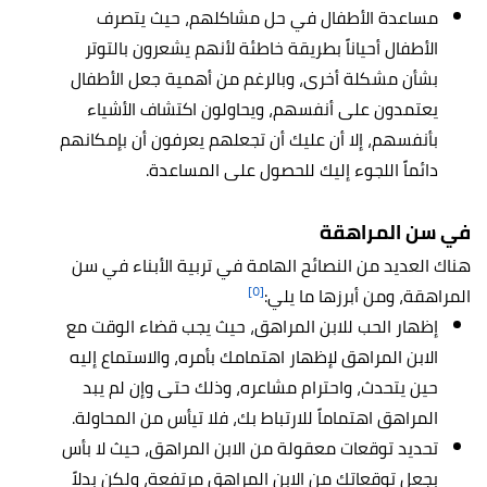
مساعدة الأطفال في حل مشاكلهم، حيث يتصرف
الأطفال أحياناً بطريقة خاطئة لأنهم يشعرون بالتوتر
بشأن مشكلة أخرى، وبالرغم من أهمية جعل الأطفال
يعتمدون على أنفسهم، ويحاولون اكتشاف الأشياء
بأنفسهم، إلا أن عليك أن تجعلهم يعرفون أن بإمكانهم
دائماً اللجوء إليك للحصول على المساعدة.
في سن المراهقة
هناك العديد من النصائح الهامة في تربية الأبناء في سن
[٥]
المراهقة، ومن أبرزها ما يلي:
إظهار الحب للابن المراهق، حيث يجب قضاء الوقت مع
الابن المراهق لإظهار اهتمامك بأمره، والاستماع إليه
حين يتحدث، واحترام مشاعره، وذلك حتى وإن لم يبد
المراهق اهتماماً للارتباط بك، فلا تيأس من المحاولة.
تحديد توقعات معقولة من الابن المراهق، حيث لا بأس
بجعل توقعاتك من الابن المراهق مرتفعة، ولكن بدلاً