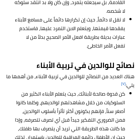
القادمة، بل سيجعله يتمرد، وإن كان ولا بد انتقد سلوكه
لا شخصه.
لا تقل لا دائماً، حيث إن تكرارها دائماً على مسامع الأبناء
يفقدها قيمتها، ويتعلم الابن التمرد عليها، فاستخدم
عبارات بديلة بطريقة افعل الأمر الصحيح بدلاً من لا
تفعل الأمر الخاطئ.
نصائح للوالدين في تربية الأبناء
هناك العديد من النصائح للوالدين في تربية الأبناء، من أهمها ما
[٧]
يلي:
كن قدوة صالحة لأبنائك، حيث يتعلم الأبناء الكثير من
السلوكيات من خلال مشاهدتهم لوالديهم، وكلما كانوا
أصغر سناً، فإنهم يكونون أكثر تأثراً بأسلوب الوالدين،
فمن الضروري التفكير جيداً قبل أي تصرف تتصرفه، وإذا
ما كانت هذه الطريقة التي تريد أن يتصرف بها طفلك،
حيث إن الأطفال دائمو المراقبة للوالدين باستمرار، لذلك