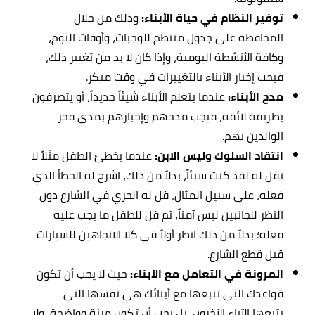
توفير النظام في حياة الأبناء:
وذلك من خلال
المحافظة على جدول منتظم للوجبات، وأوقات النوم،
وكافة الأنشطة اليومية، وإذا كان لا بد من تغيير ذلك،
فيجب إخبار الأبناء بالتغييرات في وقت مبكر.
مدح الأبناء:
عندما يتعلم الأبناء شيئاً جديداً، أو يتصرفون
بطريقة لائقة، فيجب مدحهم وإخبارهم بمدى فخر
الوالدين بهم.
انتقاد السلوك وليس الابن:
عندما يخطئ الطفل مثلاً لا
تقل له لقد كنت سيئاً، بدلاً من ذلك، اشرح له الخطأ الذي
فعله، على سبيل المثال، قل له الجري في الشارع دون
النظر للجانبين ليس آمناً، ثم قل للطفل ما يجب عليه
فعله؛ بدلاً من ذلك انظر أولاً في كلا الاتجاهين للسيارات
قبل قطع الشارع.
المرونة في التعامل مع الأبناء:
حيث لا يجب أن تكون
قواعدك التي تتبعها مع أبنائك هي نفسها التي
يتبعها الآباء الآخرون، بل يجب أن تكون مرنة وواضحة، ولا