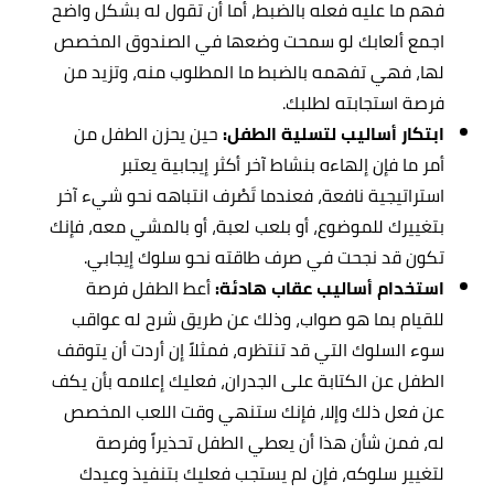
فهم ما عليه فعله بالضبط، أما أن تقول له بشكل واضح
اجمع ألعابك لو سمحت وضعها في الصندوق المخصص
لها، فهي تفهمه بالضبط ما المطلوب منه، وتزيد من
فرصة استجابته لطلبك.
ابتكار أساليب لتسلية الطفل:
حين يحزن الطفل من
أمر ما فإن إلهاءه بنشاط آخر أكثر إيجابية يعتبر
استراتيجية نافعة، فعندما تَصْرف انتباهه نحو شيء آخر
بتغييرك للموضوع، أو بلعب لعبة، أو بالمشي معه، فإنك
تكون قد نجحت في صرف طاقته نحو سلوك إيجابي.
استخدام أساليب عقاب هادئة:
أعط الطفل فرصة
للقيام بما هو صواب، وذلك عن طريق شرح له عواقب
سوء السلوك التي قد تنتظره، فمثلاً إن أردت أن يتوقف
الطفل عن الكتابة على الجدران، فعليك إعلامه بأن يكف
عن فعل ذلك وإلا، فإنك ستنهي وقت اللعب المخصص
له، فمن شأن هذا أن يعطي الطفل تحذيراً وفرصة
لتغيير سلوكه، فإن لم يستجب فعليك بتنفيذ وعيدك