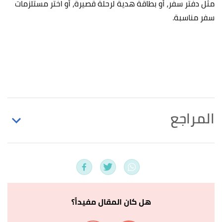
مثل دفتر سفر، أو بطاقة هدية لرحلة قصيرة، أو اختر مستلزمات
سفر مناسبة.
المراجع
"The 40 Best Engagement Gifts for Every Bride-to-
↑
Be"
,
modernmoh
, Retrieved 8/8/2023. Edited.
"The 50 Best Engagement Gifts for Couples of
↑
2023"
,
brides
, Retrieved 8/8/2023. Edited.
هل كان المقال مفيداً؟
"28 unique engagement gift ideas, from someone
↑