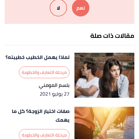
نعم
لا
who recently got married"
,
businessinsider
, Retrieved
8/8/2023. Edited.
مقالات ذات صلة
لماذا يهمل الخطيب خطيبته؟
مرحلة التعارف والخطوبة
بلسم المومني
27 يوليو 2021
صفات اختيار الزوجة؟ كل ما
يهمك
مرحلة التعارف والخطوبة