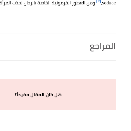
[٣]
seduce،
ومن العطور الفرمونية الخاصة بالرجال لجذب المرأة عطر herazone
المراجع
,
webmd
, Retrieved 17/8/2023. Edited.
"Pheromones: Potential Participants in Your Sex Life"
↑
أ
ب
,
betterhelp
, Retrieved
"Love At First Sight: The Science Behind Pheromone Attraction"
^
17/8/2023. Edited.
هل كان المقال مفيداً؟
,
stylecraze
,
"16 Best Pheromone Perfumes For Women In 2023 To Keep The Spark On!"
↑
Retrieved 17/8/2023. Edited.
,
dallasnews
, Retrieved
"Best Pheromones: Top 5 Pheromone Sprays and Oils for Men & Women"
↑
17/8/2023. Edited.