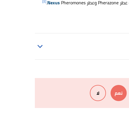
[٤]
P وعطر
Pheromones.
Nexus
نعم
لا