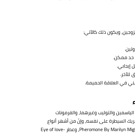
لزوجين، ويكون ذلك كالآتي:
تين.
ى حد ممكن.
 إيجابي.
 للآخر.
يني في العلاقة الحميمة.
 الياسمين والتوليب وغيرهما، والفرمونات
لشريك السيطرة على نفسه، وإنّ من أشهر أنواع
العطور الفرمونية التي تستخدمها النساء لجذب الرجل عطر Pheromone By Marilyn Miglin، وعطر Eye of love-