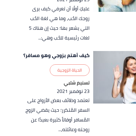
عليكِ أولًا أن تعرفي كيف يرى
زوجك الحُب، وما هي لغة الحُب
التي يشعر بها؛ حيث إن هناك 5
لغات رئيسية للحُب وهي:...
كيف أهتم بزوجي وهو مسافر؟
الحياة الزوجية
تسنيم شلبي
23 نوفمبر 2021
تعتمد وظائف بعض الأزواج على
السفر المُتكرر؛ حيث يقضي الزوج
المُسافر أوقاتاً كثيرة بعيدًا عن
زوجته وعائلته،...