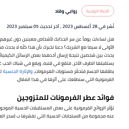
روابي وقاد
الحياة الزوجية
نُشر في 28 أغسطس 2023
، آخر تحديث 05 سبتمبر 2023
هل تساءلت يوماً عن سر انجذابك لأشخاص معينين دون غيرهم من
الأولى لا سيما مع الشريك؟ دعنا نخبرك بأن هذا كلّه لا يحدث
يحدث بين شخصين نتيجة إرسال أحدهما بعض الرسائل الكيميائ
يستقبلها الطرف الآخر، فتقع في قلبه، ويقع في شباك الحب غ
يطلقها الجسم فتحفّز مستويات الهرمونات،
والإثارة الجنسية
لد
الفرمونية التي سنطلعك على أثرها في هذا المقال.
فوائد عطر الفرمونات للمتزوجين
تؤثر الروائح الفرمونية على بعض المستقبلات الحسية الموجودة
عنه مجموعة من الاستجابات الحسية التي نفسّرها ب (سحر العط