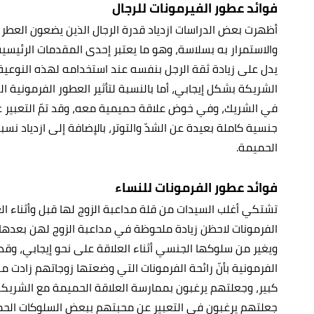
فوائد عطور الفيرمونات للرجال
أظهرت بعض الدراسات ازدياد قدرة الرجال الذين يضعون العطر 
والاستمرار به بسلاسة، وهو ما يعتبر إحدى المقدمات الرئيسية
يدل على زيادة ثقة الرجل بنفسه عند استخدامه لهذه النوعي
الشريكة بشكل إيجابي، أما بالنسبة لتأثير العطور الفرمونية ا
في الشريك، وفي خوض علاقة حميمية معه، وقد تمّ التعبير عن
جنسية كاملة بعيدة عن الشدّ والتوتر، بالإضافة إلى ازدياد نس
الحميمة.
فوائد عطور الفرمونات للنساء
تشتكي أغلب السيدات من قلة مداعبة الزوج لها قبل وأثناء الع
الفرمونات لاحظن زيادة ملحوظة في مداعبة الزوج لهن بعدها،
ويغير من سلوكها الجنسي أثناء العلاقة على نحو إيجابي، وقد
الفرمونية بأنّ رائحة الفرمونات التي وضعتها زوجاتهم زادت
كبير، وجعلتهم يرغبون بممارسة العلاقة الحميمة مع الشريكة 
جعلتهم يرغبون في التعبير عن محبتهم ببعض السلوكات الحمي