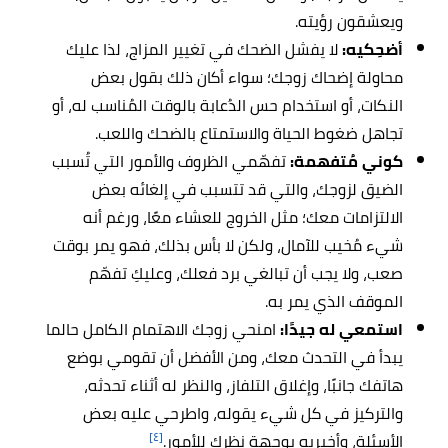
ويعشقون رؤيته.
أضحِكيه:
لا يفشل الضحك في تغيير المزاج، لذا عليك
محاولة إضحاك زوجك؛ سواء أكان ذلك بقول بعض
النكات، أو استخدام حس الدُعابة بالوقت المُناسب له، أو
تجاهل ضغوط الحياة والاستمتاع بالضحك واللعب.
كوني مُتفهمة:
تفهّمي الظروف والأمور التي تُسبب
الضيق لزوجك، والتي قد تتسبب في إلغائه بعض
الالتزامات معك؛ مثل الخروج للعشاء معًا، ورغم أنه
شيء مُخيب للآمال، ولكن لا بأس بذلك، فهو يمر بوقت
صعب، ولا يجب أن تبالغي برد فعلك، وعليكِ تفهّم
الموقف الذي يمر به.
استمعي له جيدًا:
امنحي زوجك الاهتمام الكامل حالما
يبدأ في التحدث معك، ومن الأفضل أن تقومي بوضع
هاتفك جانبًا، وإغلاق التلفاز، والنظر له أثناء تحدثه،
والتركيز في كل شيء يقوله، واطرحي عليه بعض
[٤]
الأسئلة، وأخبريه بوجهة نظرك للأمور.