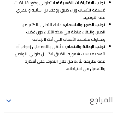
تجنب الافتراضات المُسبقة:
لا تحاولي وضع افتراضات
مُسبقة للأسباب وراء ضيق زوجك، بل اسأليه وانتظري
منه التوضيح.
تجنب الضجر والانسحاب:
عليك التحلي بالكثير من
الصبر، والبقاء هادئة في هذه الأثناء دون غضب
ومحاولة ملاحظة الأسباب التي أدت لانزعاجه.
تجنب الإدانة والاتهام:
لا تُلقي باللوم على زوجك، أو
تتهميه بسبب شعوره بالضيق أبدًا، بل حاولي التواصل
معه بطريقة بنّاءة من خلال التعرف على أفكاره
والتعمق في احتياجاته.
المراجع
Darby Faubion (22/12/2020),
"My Husband Is
↑