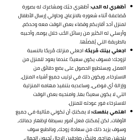
أظهري له الحب
: أظهري حبّك ومشاعرِك له بصورة
مُضاعفة أثناء شعوره بالانزعاج، وحاولي إرسال الأطفال
لمنزل أحد أقاربكم وقضاء بعض الوقت معه وحدكم،
وأرسلي له الكثير من رسائل الحُب خلال يومه، وأحبيه
بالطريقة التي يُفضلّها.
اجعلي بيتك مُريحًا:
اجعلي منزلك مُريحًا بالنسبة
لزوجك؛ فسوف يكون سعيدًا عندما يعود للمنزل من
العمل، ويستطيع الحصول على بضع دقائق من
الاسترخاء، ويكون ذلك في ترتيب جميع أشياء المنزل،
وإزالة أي فوضى، وساعديه بتنفيذ مهامه المنزلية
التي لا يكون سعيدًا بها، وامنحيه بعض الوقت
للاسترخاء فور عودته للمنزل.
اهتمي بنفسك:
لا يمكنكِ أن تكوني مثالية في جميع
الأوقات، لكن يُمكنكِ فعل أمور بسيطة لإظهار جمالك،
وسوف يزيد ذلك من سعادة زوجك، وبالطبع سوف
يتحسّن مزاجه، ولنكُن صادقين الرجال يُحبون الجمال،