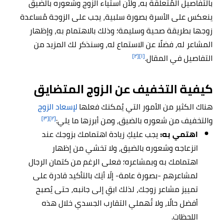
بالتفاصيل المُتعلقة به،
ولأن استياء الزوج وشعوره بالضيق
ينعكس على الأسرة بصورة سلبية، يجب على الزوجة مُساعدة
زوجها بطريقة صحية وسليمة؛ وذلك بالاهتمام به، وإظهار
المشاعر له، فضلًا عن الاستماع له، وسنذكر لك المزيد من
[٢]
[١]
التفاصيل في المقال.
كيفية التخفيف عن الزوج المتضايق
هناك الكثير من الأمور التي يُمكنك فعلها
لإسعاد الزوج
[٣]
[٢]
والتخفيف من شعوره بالضيق، ومن أبرزها ما يلي:
اهتمي به:
يجب عليكِ زيادة اهتمامك بزوجك عند
انزعاجه وشعوره بالضيق، ولا تخشي من إظهار
اهتمامك به وبمشاعره؛ فعلى الرغم من كتمان الرجال
لمشاعرهم -بصورة عامة- إلّا أنِك بالتأكيد قادرة على
تمييز مشاعر زوجك، لذلك ابقِ إلى جانبه، حتى يُصبح
أفضل حالًا، ولا تُهملي التقارب الجسدي خلال هذه
اللحظات.